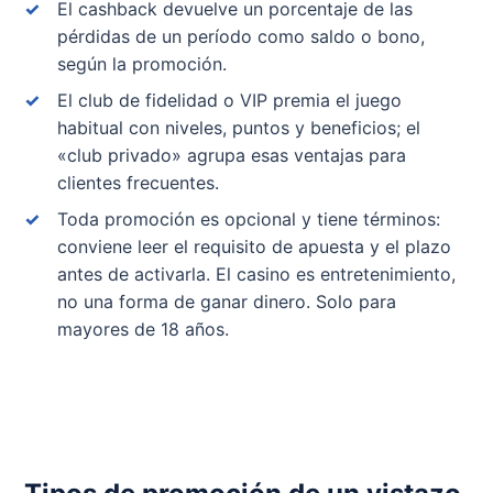
El cashback devuelve un porcentaje de las
pérdidas de un período como saldo o bono,
según la promoción.
El club de fidelidad o VIP premia el juego
habitual con niveles, puntos y beneficios; el
«club privado» agrupa esas ventajas para
clientes frecuentes.
Toda promoción es opcional y tiene términos:
conviene leer el requisito de apuesta y el plazo
antes de activarla. El casino es entretenimiento,
no una forma de ganar dinero. Solo para
mayores de 18 años.