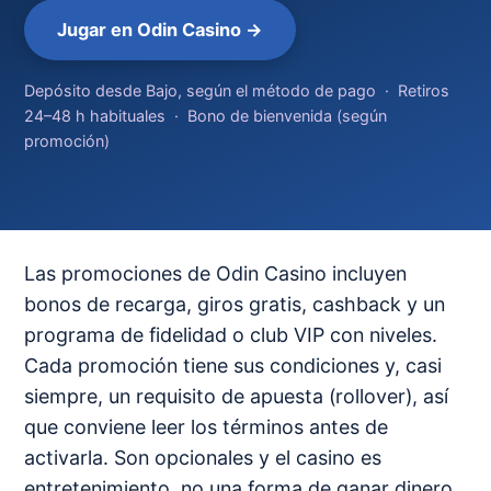
Jugar en Odin Casino →
Depósito desde Bajo, según el método de pago · Retiros
24–48 h habituales · Bono de bienvenida (según
promoción)
Las promociones de Odin Casino incluyen
bonos de recarga, giros gratis, cashback y un
programa de fidelidad o club VIP con niveles.
Cada promoción tiene sus condiciones y, casi
siempre, un requisito de apuesta (rollover), así
que conviene leer los términos antes de
activarla. Son opcionales y el casino es
entretenimiento, no una forma de ganar dinero.