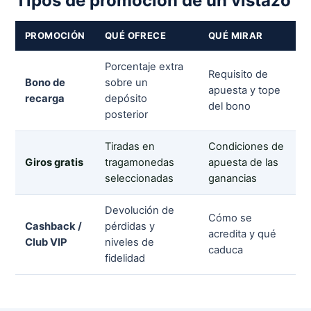
Tipos de promoción de un vistazo
PROMOCIÓN
QUÉ OFRECE
QUÉ MIRAR
Porcentaje extra
Requisito de
Bono de
sobre un
apuesta y tope
recarga
depósito
del bono
posterior
Tiradas en
Condiciones de
Giros gratis
tragamonedas
apuesta de las
seleccionadas
ganancias
Devolución de
Cómo se
Cashback /
pérdidas y
acredita y qué
Club VIP
niveles de
caduca
fidelidad